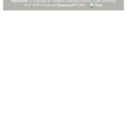
Impressum
| © Copyright SC Riederau Abteilung Eisstock | Letzte Änderung:
31.07.2026 | Erstellt mit
HomepageFIX 2015
Print